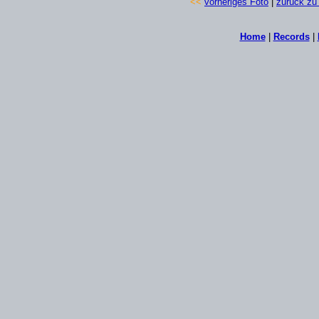
<<
vorheriges Foto
|
zurück zu 
Home
|
Records
|