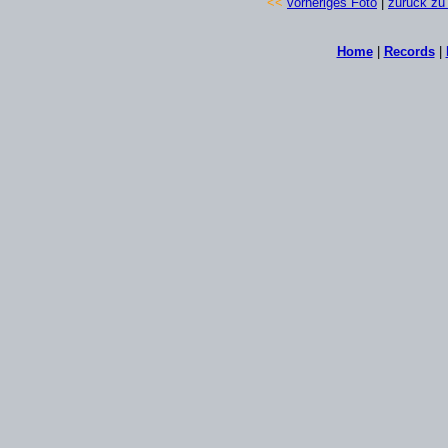
<<
vorheriges Foto
|
zurück zu 
Home
|
Records
|